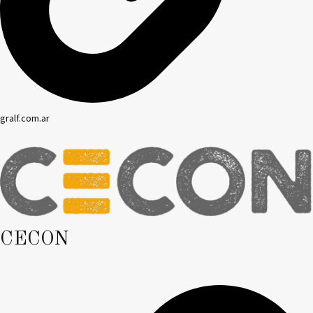
gralf.com.ar
CECON